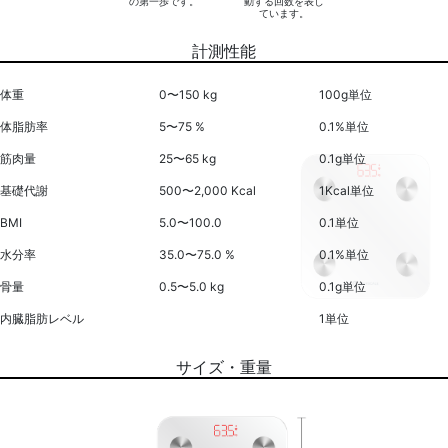
の第一歩です。
動する回数を表し
ています。
計測性能
体重
0〜150 kg
100g単位
体脂肪率
5〜75 %
0.1%単位
筋肉量
25〜65 kg
0.1g単位
基礎代謝
500〜2,000 Kcal
1Kcal単位
BMI
5.0〜100.0
0.1単位
水分率
35.0〜75.0 %
0.1%単位
骨量
0.5〜5.0 kg
0.1g単位
内臓脂肪レベル
1単位
サイズ・重量