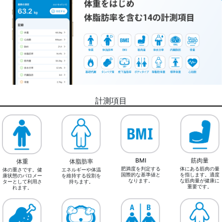
計測項目
BMI
筋肉量
体重
体脂肪率
肥満度を判定する
体にある筋肉の量
体の重さです。健
エネルギーや体温
国際的な基準値と
を指します。適度
康状態のバロメー
を維持する役割を
なります。
な筋肉量が健康に
ターとして利用さ
持ちます。
重要です。
れます。