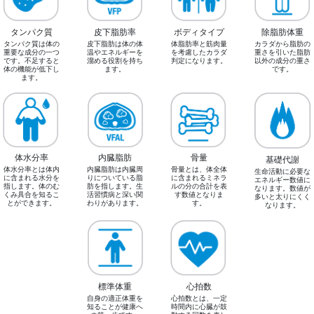
タンパク質
皮下脂肪率
ボディタイプ
除脂肪体重
タンパク質は体の
皮下脂肪は体の体
体脂肪率と筋肉量
カラダから脂肪の
重要な成分の一つ
温やエネルギーを
を考慮したカラダ
重さを引いた脂肪
です。不足すると
溜める役割を持ち
判定になります。
以外の成分の重さ
体の機能が低下し
ます。
です。
ます。
体水分率
内臓脂肪
骨量
基礎代謝
体水分率とは体内
内臓脂肪は内臓周
骨量とは、体全体
生命活動に必要な
に含まれる水分を
りについている脂
に含まれるミネラ
エネルギー数値に
指します。体のむ
肪を指します。生
ルの分の合計を表
なります。数値が
くみ具合を知るこ
活習慣病と深い関
す数値となりま
多いと太りにくく
とができます。
わりがあります。
す。
なります。
標準体重
心拍数
自身の適正体重を
心拍数とは、一定
知ることが健康へ
時間内に心臓が鼓